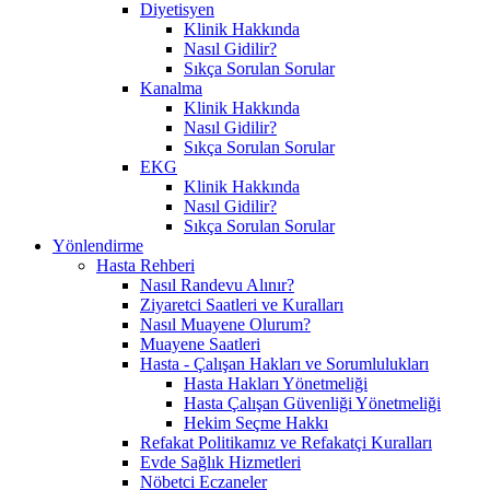
Diyetisyen
Klinik Hakkında
Nasıl Gidilir?
Sıkça Sorulan Sorular
Kanalma
Klinik Hakkında
Nasıl Gidilir?
Sıkça Sorulan Sorular
EKG
Klinik Hakkında
Nasıl Gidilir?
Sıkça Sorulan Sorular
Yönlendirme
Hasta Rehberi
Nasıl Randevu Alınır?
Ziyaretci Saatleri ve Kuralları
Nasıl Muayene Olurum?
Muayene Saatleri
Hasta - Çalışan Hakları ve Sorumlulukları
Hasta Hakları Yönetmeliği
Hasta Çalışan Güvenliği Yönetmeliği
Hekim Seçme Hakkı
Refakat Politikamız ve Refakatçi Kuralları
Evde Sağlık Hizmetleri
Nöbetci Eczaneler