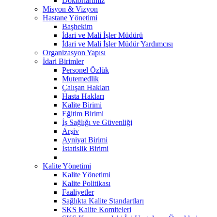
Doktorlarımız
Misyon & Vizyon
Hastane Yönetimi
Başhekim
İdari ve Mali İşler Müdürü
İdari ve Mali İşler Müdür Yardımcısı
Organizasyon Yapısı
İdari Birimler
Personel Özlük
Mutemedlik
Çalışan Hakları
Hasta Hakları
Kalite Birimi
Eğitim Birimi
İş Sağlığı ve Güvenliği
Arşiv
Ayniyat Birimi
İstatislik Birimi
Kalite Yönetimi
Kalite Yönetimi
Kalite Politikası
Faaliyetler
Sağlıkta Kalite Standartları
SKS Kalite Komiteleri