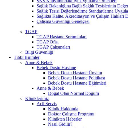
SKS Kapsamındaki İyi Uygulama Örnekleri
Sağlık Bakanlığına Bağlı Sağlık Tesislerinin Değer
Sağlık Tesisi Değerlendirme Standartlarına Uygul
Sağlıkta Kalite, Akreditasyon ve Çalışan Hakları D
Çalışma Güvenliği Genelgesi
TGAP
TGAP Hastane Sorumluları
TGAP Ofisi
TGAP Çalışmaları
Bilgi Güvenliği
Tıbbi Birimler
Anne & Bebek
Bebek Dostu Hastane
Bebek Dostu Hastane Ünvanı
Bebek Dostu Hastane Politikası
Bebek Dostu Hastane Eğitimleri
Anne & Bebek
Doğal Olan Normal Doğum
Kliniklerimiz
Acil Servis
Klinik Hakkında
Doktor Çalışma Programı
Klinikten Haberler
Nasıl Gidilir?