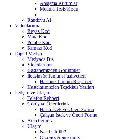
Anlaşma Kurumlar
Medula Tesis Kodu
Randevu Al
Videolarımız
Beyaz Kod
Mavi Kod
Pembe Kod
Kırmızı Kod
Dijital Medya
Medyada Biz
Videolarımız
Hastanemizden Görüntüler
İletişim & Tanıtım Faaliyetleri
Hastane Tanıtım Broşürleri
Hastalarımızdan Teşekkür Yazıları
İletişim ve Ulaşım
Telefon Rehberi
Görüş ve Önerileriniz
Hasta İstek ve Öneri Formu
Çalışan İstek ve Öneri Formu
Anketlerimiz
Ulaşım
Nasıl Gidilir?
Otopark Alanlarımız