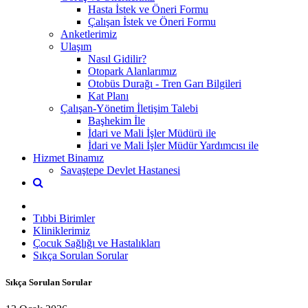
Hasta İstek ve Öneri Formu
Çalışan İstek ve Öneri Formu
Anketlerimiz
Ulaşım
Nasıl Gidilir?
Otopark Alanlarımız
Otobüs Durağı - Tren Garı Bilgileri
Kat Planı
Çalışan-Yönetim İletişim Talebi
Başhekim İle
İdari ve Mali İşler Müdürü ile
İdari ve Mali İşler Müdür Yardımcısı ile
Hizmet Binamız
Savaştepe Devlet Hastanesi
Tıbbi Birimler
Kliniklerimiz
Çocuk Sağlığı ve Hastalıkları
Sıkça Sorulan Sorular
Sıkça Sorulan Sorular