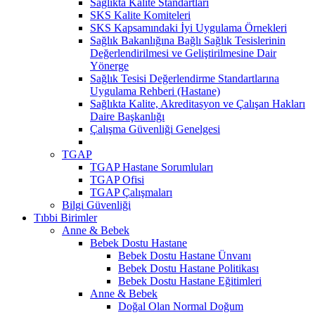
Sağlıkta Kalite Standartları
SKS Kalite Komiteleri
SKS Kapsamındaki İyi Uygulama Örnekleri
Sağlık Bakanlığına Bağlı Sağlık Tesislerinin
Değerlendirilmesi ve Geliştirilmesine Dair
Yönerge
Sağlık Tesisi Değerlendirme Standartlarına
Uygulama Rehberi (Hastane)
Sağlıkta Kalite, Akreditasyon ve Çalışan Hakları
Daire Başkanlığı
Çalışma Güvenliği Genelgesi
TGAP
TGAP Hastane Sorumluları
TGAP Ofisi
TGAP Çalışmaları
Bilgi Güvenliği
Tıbbi Birimler
Anne & Bebek
Bebek Dostu Hastane
Bebek Dostu Hastane Ünvanı
Bebek Dostu Hastane Politikası
Bebek Dostu Hastane Eğitimleri
Anne & Bebek
Doğal Olan Normal Doğum