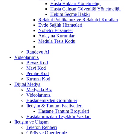
Hasta Hakları Yönetmeliği
Hasta Çalışan Güvenliği Yönetmeliği
Hekim Seçme Hakkı
Refakat Politikamız ve Refakatçi Kuralları
Evde Sağlık Hizmetleri
Nöbetci Eczaneler
Anlaşma Kurumlar
Medula Tesis Kodu
Randevu Al
Videolarımız
Beyaz Kod
Mavi Kod
Pembe Kod
Kırmızı Kod
Dijital Medya
Medyada Biz
Videolarımız
Hastanemizden Görüntüler
İletişim & Tanıtım Faaliyetleri
Hastane Tanıtım Broşürleri
Hastalarımızdan Teşekkür Yazıları
İletişim ve Ulaşım
Telefon Rehberi
Görüş ve Önerileriniz