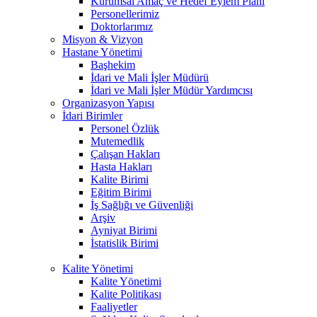
Kurumsal Amaç ve Hedef Eylem Planı
Personellerimiz
Doktorlarımız
Misyon & Vizyon
Hastane Yönetimi
Başhekim
İdari ve Mali İşler Müdürü
İdari ve Mali İşler Müdür Yardımcısı
Organizasyon Yapısı
İdari Birimler
Personel Özlük
Mutemedlik
Çalışan Hakları
Hasta Hakları
Kalite Birimi
Eğitim Birimi
İş Sağlığı ve Güvenliği
Arşiv
Ayniyat Birimi
İstatislik Birimi
Kalite Yönetimi
Kalite Yönetimi
Kalite Politikası
Faaliyetler