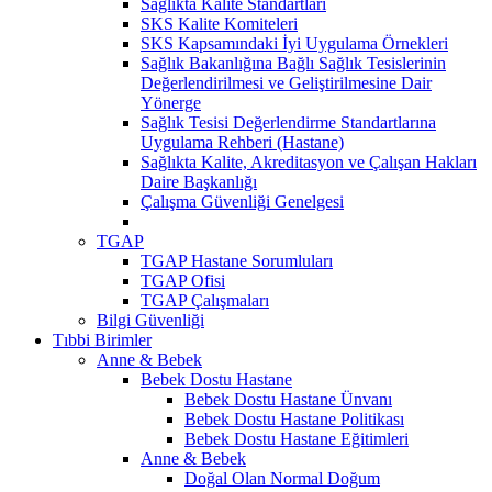
Sağlıkta Kalite Standartları
SKS Kalite Komiteleri
SKS Kapsamındaki İyi Uygulama Örnekleri
Sağlık Bakanlığına Bağlı Sağlık Tesislerinin
Değerlendirilmesi ve Geliştirilmesine Dair
Yönerge
Sağlık Tesisi Değerlendirme Standartlarına
Uygulama Rehberi (Hastane)
Sağlıkta Kalite, Akreditasyon ve Çalışan Hakları
Daire Başkanlığı
Çalışma Güvenliği Genelgesi
TGAP
TGAP Hastane Sorumluları
TGAP Ofisi
TGAP Çalışmaları
Bilgi Güvenliği
Tıbbi Birimler
Anne & Bebek
Bebek Dostu Hastane
Bebek Dostu Hastane Ünvanı
Bebek Dostu Hastane Politikası
Bebek Dostu Hastane Eğitimleri
Anne & Bebek
Doğal Olan Normal Doğum