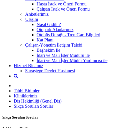
Hasta İstek ve Öneri Formu
Çalışan İstek ve Öneri Formu
Anketlerimiz
Ulaşım
Nasıl Gidilir?
Otopark Alanlarımız
Otobüs Durağı - Tren Garı Bilgileri
Kat Planı
Çalışan-Yönetim İletişim Talebi
Başhekim İle
İdari ve Mali İşler Müdürü ile
İdari ve Mali İşler Müdür Yardımcısı ile
Hizmet Binamız
Savaştepe Devlet Hastanesi
Tıbbi Birimler
Kliniklerimiz
Diş Hekimliği (Genel Diş)
Sıkça Sorulan Sorular
Sıkça Sorulan Sorular