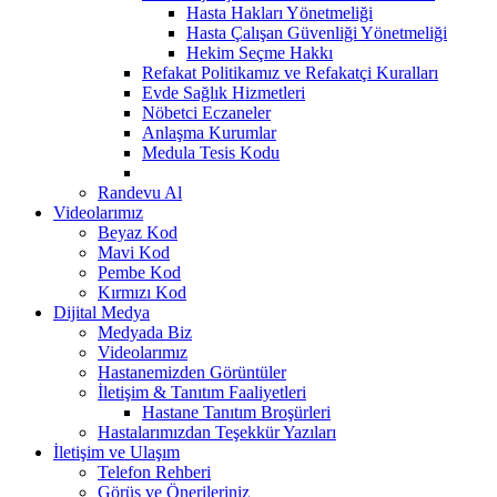
Hasta Hakları Yönetmeliği
Hasta Çalışan Güvenliği Yönetmeliği
Hekim Seçme Hakkı
Refakat Politikamız ve Refakatçi Kuralları
Evde Sağlık Hizmetleri
Nöbetci Eczaneler
Anlaşma Kurumlar
Medula Tesis Kodu
Randevu Al
Videolarımız
Beyaz Kod
Mavi Kod
Pembe Kod
Kırmızı Kod
Dijital Medya
Medyada Biz
Videolarımız
Hastanemizden Görüntüler
İletişim & Tanıtım Faaliyetleri
Hastane Tanıtım Broşürleri
Hastalarımızdan Teşekkür Yazıları
İletişim ve Ulaşım
Telefon Rehberi
Görüş ve Önerileriniz