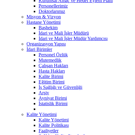
Kurumsal Amaç ve Hedef Eylem Planı
Personellerimiz
Doktorlarımız
Misyon & Vizyon
Hastane Yönetimi
Başhekim
İdari ve Mali İşler Müdürü
İdari ve Mali İşler Müdür Yardımcısı
Organizasyon Yapısı
İdari Birimler
Personel Özlük
Mutemedlik
Çalışan Hakları
Hasta Hakları
Kalite Birimi
Eğitim Birimi
İş Sağlığı ve Güvenliği
Arşiv
Ayniyat Birimi
İstatislik Birimi
Kalite Yönetimi
Kalite Yönetimi
Kalite Politikası
Faaliyetler