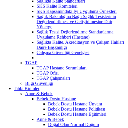
Sağlıkta Kalite Standartları
SKS Kalite Komiteleri
SKS Kapsamındaki İyi Uygulama Örnekleri
Sağlık Bakanlığına Bağlı Sağlık Tesislerinin
Değerlendirilmesi ve Geliştirilmesine Dair
Yönerge
Sağlık Tesisi Değerlendirme Standartlarına
Uygulama Rehberi (Hastane)
Sağlıkta Kalite, Akreditasyon ve Çalışan Hakları
Daire Başkanlığı
Çalışma Güvenliği Genelgesi
TGAP
TGAP Hastane Sorumluları
TGAP Ofisi
TGAP Çalışmaları
Bilgi Güvenliği
Tıbbi Birimler
Anne & Bebek
Bebek Dostu Hastane
Bebek Dostu Hastane Ünvanı
Bebek Dostu Hastane Politikası
Bebek Dostu Hastane Eğitimleri
Anne & Bebek
Doğal Olan Normal Doğum