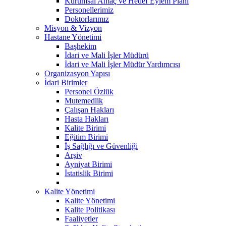
Kurumsal Amaç ve Hedef Eylem Planı
Personellerimiz
Doktorlarımız
Misyon & Vizyon
Hastane Yönetimi
Başhekim
İdari ve Mali İşler Müdürü
İdari ve Mali İşler Müdür Yardımcısı
Organizasyon Yapısı
İdari Birimler
Personel Özlük
Mutemedlik
Çalışan Hakları
Hasta Hakları
Kalite Birimi
Eğitim Birimi
İş Sağlığı ve Güvenliği
Arşiv
Ayniyat Birimi
İstatislik Birimi
Kalite Yönetimi
Kalite Yönetimi
Kalite Politikası
Faaliyetler