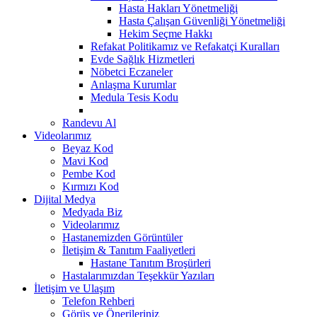
Hasta Hakları Yönetmeliği
Hasta Çalışan Güvenliği Yönetmeliği
Hekim Seçme Hakkı
Refakat Politikamız ve Refakatçi Kuralları
Evde Sağlık Hizmetleri
Nöbetci Eczaneler
Anlaşma Kurumlar
Medula Tesis Kodu
Randevu Al
Videolarımız
Beyaz Kod
Mavi Kod
Pembe Kod
Kırmızı Kod
Dijital Medya
Medyada Biz
Videolarımız
Hastanemizden Görüntüler
İletişim & Tanıtım Faaliyetleri
Hastane Tanıtım Broşürleri
Hastalarımızdan Teşekkür Yazıları
İletişim ve Ulaşım
Telefon Rehberi
Görüş ve Önerileriniz