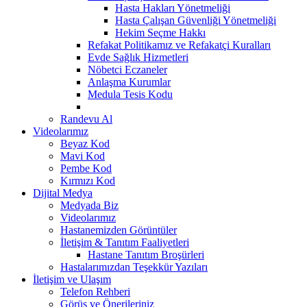
Hasta Hakları Yönetmeliği
Hasta Çalışan Güvenliği Yönetmeliği
Hekim Seçme Hakkı
Refakat Politikamız ve Refakatçi Kuralları
Evde Sağlık Hizmetleri
Nöbetci Eczaneler
Anlaşma Kurumlar
Medula Tesis Kodu
Randevu Al
Videolarımız
Beyaz Kod
Mavi Kod
Pembe Kod
Kırmızı Kod
Dijital Medya
Medyada Biz
Videolarımız
Hastanemizden Görüntüler
İletişim & Tanıtım Faaliyetleri
Hastane Tanıtım Broşürleri
Hastalarımızdan Teşekkür Yazıları
İletişim ve Ulaşım
Telefon Rehberi
Görüş ve Önerileriniz