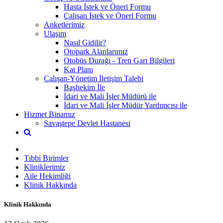
Hasta İstek ve Öneri Formu
Çalışan İstek ve Öneri Formu
Anketlerimiz
Ulaşım
Nasıl Gidilir?
Otopark Alanlarımız
Otobüs Durağı - Tren Garı Bilgileri
Kat Planı
Çalışan-Yönetim İletişim Talebi
Başhekim İle
İdari ve Mali İşler Müdürü ile
İdari ve Mali İşler Müdür Yardımcısı ile
Hizmet Binamız
Savaştepe Devlet Hastanesi
Tıbbi Birimler
Kliniklerimiz
Aile Hekimliği
Klinik Hakkında
Klinik Hakkında