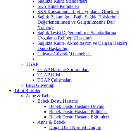
Sağlıkta Kalite Standartları
SKS Kalite Komiteleri
SKS Kapsamındaki İyi Uygulama Örnekleri
Sağlık Bakanlığına Bağlı Sağlık Tesislerinin
Değerlendirilmesi ve Geliştirilmesine Dair
Yönerge
Sağlık Tesisi Değerlendirme Standartlarına
Uygulama Rehberi (Hastane)
Sağlıkta Kalite, Akreditasyon ve Çalışan Hakları
Daire Başkanlığı
Çalışma Güvenliği Genelgesi
TGAP
TGAP Hastane Sorumluları
TGAP Ofisi
TGAP Çalışmaları
Bilgi Güvenliği
Tıbbi Birimler
Anne & Bebek
Bebek Dostu Hastane
Bebek Dostu Hastane Ünvanı
Bebek Dostu Hastane Politikası
Bebek Dostu Hastane Eğitimleri
Anne & Bebek
Doğal Olan Normal Doğum