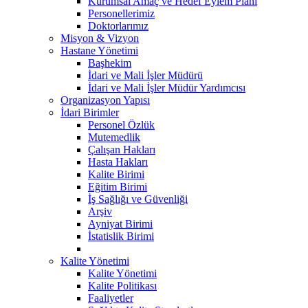
Kurumsal Amaç ve Hedef Eylem Planı
Personellerimiz
Doktorlarımız
Misyon & Vizyon
Hastane Yönetimi
Başhekim
İdari ve Mali İşler Müdürü
İdari ve Mali İşler Müdür Yardımcısı
Organizasyon Yapısı
İdari Birimler
Personel Özlük
Mutemedlik
Çalışan Hakları
Hasta Hakları
Kalite Birimi
Eğitim Birimi
İş Sağlığı ve Güvenliği
Arşiv
Ayniyat Birimi
İstatislik Birimi
Kalite Yönetimi
Kalite Yönetimi
Kalite Politikası
Faaliyetler