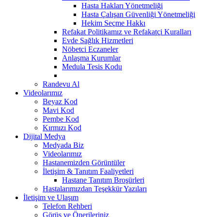
Hasta Hakları Yönetmeliği
Hasta Çalışan Güvenliği Yönetmeliği
Hekim Seçme Hakkı
Refakat Politikamız ve Refakatçi Kuralları
Evde Sağlık Hizmetleri
Nöbetci Eczaneler
Anlaşma Kurumlar
Medula Tesis Kodu
Randevu Al
Videolarımız
Beyaz Kod
Mavi Kod
Pembe Kod
Kırmızı Kod
Dijital Medya
Medyada Biz
Videolarımız
Hastanemizden Görüntüler
İletişim & Tanıtım Faaliyetleri
Hastane Tanıtım Broşürleri
Hastalarımızdan Teşekkür Yazıları
İletişim ve Ulaşım
Telefon Rehberi
Görüş ve Önerileriniz