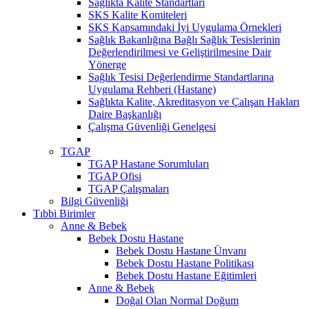
Sağlıkta Kalite Standartları
SKS Kalite Komiteleri
SKS Kapsamındaki İyi Uygulama Örnekleri
Sağlık Bakanlığına Bağlı Sağlık Tesislerinin
Değerlendirilmesi ve Geliştirilmesine Dair
Yönerge
Sağlık Tesisi Değerlendirme Standartlarına
Uygulama Rehberi (Hastane)
Sağlıkta Kalite, Akreditasyon ve Çalışan Hakları
Daire Başkanlığı
Çalışma Güvenliği Genelgesi
TGAP
TGAP Hastane Sorumluları
TGAP Ofisi
TGAP Çalışmaları
Bilgi Güvenliği
Tıbbi Birimler
Anne & Bebek
Bebek Dostu Hastane
Bebek Dostu Hastane Ünvanı
Bebek Dostu Hastane Politikası
Bebek Dostu Hastane Eğitimleri
Anne & Bebek
Doğal Olan Normal Doğum