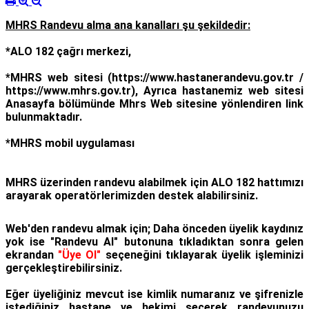
MHRS Randevu alma ana kanalları şu şekildedir:
*ALO 182 çağrı merkezi,
*MHRS web sitesi (https://www.hastanerandevu.gov.tr /
https://www.mhrs.gov.tr), Ayrıca hastanemiz web sitesi
Anasayfa bölümünde Mhrs Web sitesine yönlendiren link
bulunmaktadır.
*MHRS mobil uygulaması
MHRS üzerinden randevu alabilmek için ALO 182 hattımızı
arayarak operatörlerimizden destek alabilirsiniz.
Web'den randevu almak için; Daha önceden üyelik kaydınız
yok ise "Randevu Al" butonuna tıkladıktan sonra gelen
ekrandan
"Üye Ol"
seçeneğini tıklayarak üyelik işleminizi
gerçekleştirebilirsiniz.
Eğer üyeliğiniz mevcut ise kimlik numaranız ve şifrenizle
istediğiniz hastane ve hekimi seçerek randevunuzu