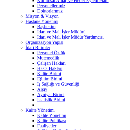
Kurumsal Amaç ve Hedef Eylem Planı
Personellerimiz
Doktorlarımız
Misyon & Vizyon
Hastane Yönetimi
Başhekim
İdari ve Mali İşler Müdürü
İdari ve Mali İşler Müdür Yardımcısı
Organizasyon Yapısı
İdari Birimler
Personel Özlük
Mutemedlik
Çalışan Hakları
Hasta Hakları
Kalite Birimi
Eğitim Birimi
İş Sağlığı ve Güvenliği
Arşiv
Ayniyat Birimi
İstatislik Birimi
Kalite Yönetimi
Kalite Yönetimi
Kalite Politikası
Faaliyetler