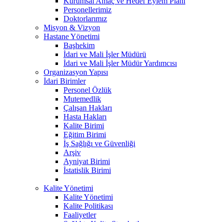
Kurumsal Amaç ve Hedef Eylem Planı
Personellerimiz
Doktorlarımız
Misyon & Vizyon
Hastane Yönetimi
Başhekim
İdari ve Mali İşler Müdürü
İdari ve Mali İşler Müdür Yardımcısı
Organizasyon Yapısı
İdari Birimler
Personel Özlük
Mutemedlik
Çalışan Hakları
Hasta Hakları
Kalite Birimi
Eğitim Birimi
İş Sağlığı ve Güvenliği
Arşiv
Ayniyat Birimi
İstatislik Birimi
Kalite Yönetimi
Kalite Yönetimi
Kalite Politikası
Faaliyetler