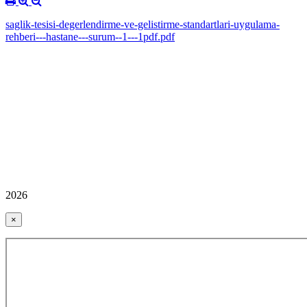
saglik-tesisi-degerlendirme-ve-gelistirme-standartlari-uygulama-
rehberi---hastane---surum--1---1pdf.pdf
2026
×