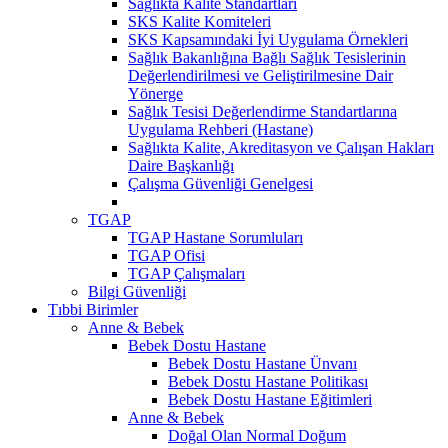
Sağlıkta Kalite Standartları
SKS Kalite Komiteleri
SKS Kapsamındaki İyi Uygulama Örnekleri
Sağlık Bakanlığına Bağlı Sağlık Tesislerinin
Değerlendirilmesi ve Geliştirilmesine Dair
Yönerge
Sağlık Tesisi Değerlendirme Standartlarına
Uygulama Rehberi (Hastane)
Sağlıkta Kalite, Akreditasyon ve Çalışan Hakları
Daire Başkanlığı
Çalışma Güvenliği Genelgesi
TGAP
TGAP Hastane Sorumluları
TGAP Ofisi
TGAP Çalışmaları
Bilgi Güvenliği
Tıbbi Birimler
Anne & Bebek
Bebek Dostu Hastane
Bebek Dostu Hastane Ünvanı
Bebek Dostu Hastane Politikası
Bebek Dostu Hastane Eğitimleri
Anne & Bebek
Doğal Olan Normal Doğum