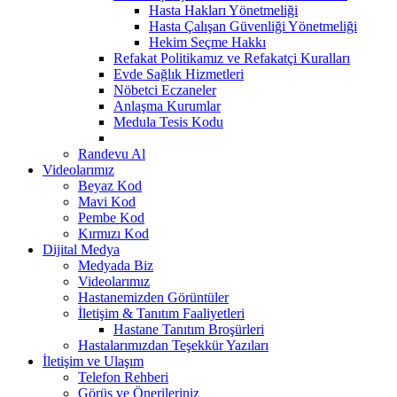
Hasta Hakları Yönetmeliği
Hasta Çalışan Güvenliği Yönetmeliği
Hekim Seçme Hakkı
Refakat Politikamız ve Refakatçi Kuralları
Evde Sağlık Hizmetleri
Nöbetci Eczaneler
Anlaşma Kurumlar
Medula Tesis Kodu
Randevu Al
Videolarımız
Beyaz Kod
Mavi Kod
Pembe Kod
Kırmızı Kod
Dijital Medya
Medyada Biz
Videolarımız
Hastanemizden Görüntüler
İletişim & Tanıtım Faaliyetleri
Hastane Tanıtım Broşürleri
Hastalarımızdan Teşekkür Yazıları
İletişim ve Ulaşım
Telefon Rehberi
Görüş ve Önerileriniz