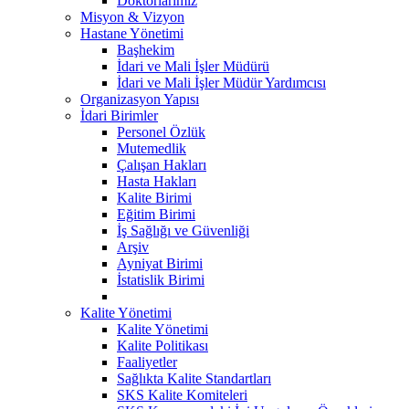
Doktorlarımız
Misyon & Vizyon
Hastane Yönetimi
Başhekim
İdari ve Mali İşler Müdürü
İdari ve Mali İşler Müdür Yardımcısı
Organizasyon Yapısı
İdari Birimler
Personel Özlük
Mutemedlik
Çalışan Hakları
Hasta Hakları
Kalite Birimi
Eğitim Birimi
İş Sağlığı ve Güvenliği
Arşiv
Ayniyat Birimi
İstatislik Birimi
Kalite Yönetimi
Kalite Yönetimi
Kalite Politikası
Faaliyetler
Sağlıkta Kalite Standartları
SKS Kalite Komiteleri