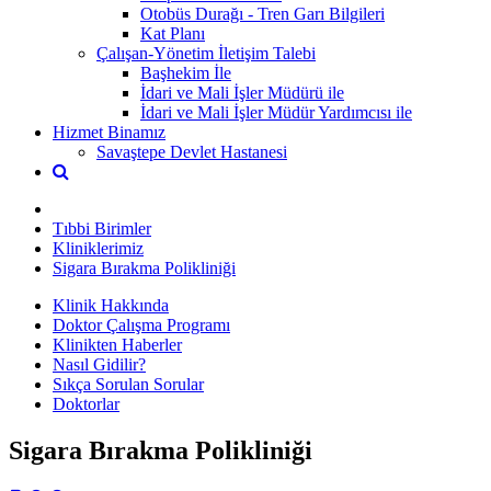
Otobüs Durağı - Tren Garı Bilgileri
Kat Planı
Çalışan-Yönetim İletişim Talebi
Başhekim İle
İdari ve Mali İşler Müdürü ile
İdari ve Mali İşler Müdür Yardımcısı ile
Hizmet Binamız
Savaştepe Devlet Hastanesi
Tıbbi Birimler
Kliniklerimiz
Sigara Bırakma Polikliniği
Klinik Hakkında
Doktor Çalışma Programı
Klinikten Haberler
Nasıl Gidilir?
Sıkça Sorulan Sorular
Doktorlar
Sigara Bırakma Polikliniği