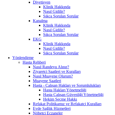
Diyetisyen
Klinik Hakkında
Nasıl Gidilir?
Sıkça Sorulan Sorular
Kanalma
Klinik Hakkında
Nasıl Gidilir?
Sıkça Sorulan Sorular
EKG
Klinik Hakkında
Nasıl Gidilir?
Sıkça Sorulan Sorular
Yönlendirme
Hasta Rehberi
Nasıl Randevu Alınır?
Ziyaretci Saatleri ve Kuralları
Nasıl Muayene Olurum?
Muayene Saatleri
Hasta - Çalışan Hakları ve Sorumlulukları
Hasta Hakları Yönetmeliği
Hasta Çalışan Güvenliği Yönetmeliği
Hekim Seçme Hakkı
Refakat Politikamız ve Refakatçi Kuralları
Evde Sağlık Hizmetleri
Nöbetci Eczaneler