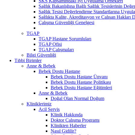
SKS Kapsamındaki İyi Uygulama Örnekleri
Sağlık Bakanlığına Bağlı Sağlık Tesislerinin Değer
Sağlık Tesisi Değerlendirme Standartlarına Uygul
Sağlıkta Kalite, Akreditasyon ve Çalışan Hakları D
Çalışma Güvenliği Genelgesi
TGAP
TGAP Hastane Sorumluları
TGAP Ofisi
TGAP Çalışmaları
Bilgi Güvenliği
Tıbbi Birimler
Anne & Bebek
Bebek Dostu Hastane
Bebek Dostu Hastane Ünvanı
Bebek Dostu Hastane Politikası
Bebek Dostu Hastane Eğitimleri
Anne & Bebek
Doğal Olan Normal Doğum
Kliniklerimiz
Acil Servis
Klinik Hakkında
Doktor Çalışma Programı
Klinikten Haberler
Nasıl Gidilir?