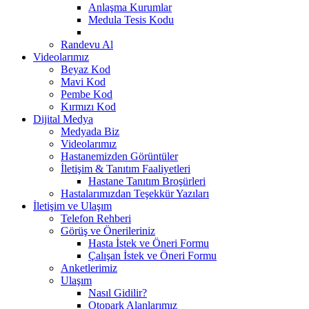
Anlaşma Kurumlar
Medula Tesis Kodu
Randevu Al
Videolarımız
Beyaz Kod
Mavi Kod
Pembe Kod
Kırmızı Kod
Dijital Medya
Medyada Biz
Videolarımız
Hastanemizden Görüntüler
İletişim & Tanıtım Faaliyetleri
Hastane Tanıtım Broşürleri
Hastalarımızdan Teşekkür Yazıları
İletişim ve Ulaşım
Telefon Rehberi
Görüş ve Önerileriniz
Hasta İstek ve Öneri Formu
Çalışan İstek ve Öneri Formu
Anketlerimiz
Ulaşım
Nasıl Gidilir?
Otopark Alanlarımız