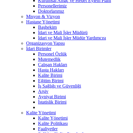
Kurumsal Amaç ve Hedef Eylem Planı
Personellerimiz
Doktorlarımız
Misyon & Vizyon
Hastane Yönetimi
Başhekim
İdari ve Mali İşler Müdürü
İdari ve Mali İşler Müdür Yardımcısı
Organizasyon Yapısı
İdari Birimler
Personel Özlük
Mutemedlik
Çalışan Hakları
Hasta Hakları
Kalite Birimi
Eğitim Birimi
İş Sağlığı ve Güvenliği
Arşiv
Ayniyat Birimi
İstatislik Birimi
Kalite Yönetimi
Kalite Yönetimi
Kalite Politikası
Faaliyetler