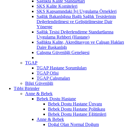
Sağlıkta Kalite Standartları
SKS Kalite Komiteleri
SKS Kapsamındaki İyi Uygulama Örnekleri
Sağlık Bakanlığına Bağlı Sağlık Tesislerinin
Değerlendirilmesi ve Geliştirilmesine Dair
Yönerge
Sağlık Tesisi Değerlendirme Standartlarına
Uygulama Rehberi (Hastane)
Sağlıkta Kalite, Akreditasyon ve Çalışan Hakları
Daire Başkanlığı
Çalışma Güvenliği Genelgesi
TGAP
TGAP Hastane Sorumluları
TGAP Ofisi
TGAP Çalışmaları
Bilgi Güvenliği
Tıbbi Birimler
Anne & Bebek
Bebek Dostu Hastane
Bebek Dostu Hastane Ünvanı
Bebek Dostu Hastane Politikası
Bebek Dostu Hastane Eğitimleri
Anne & Bebek
Doğal Olan Normal Doğum