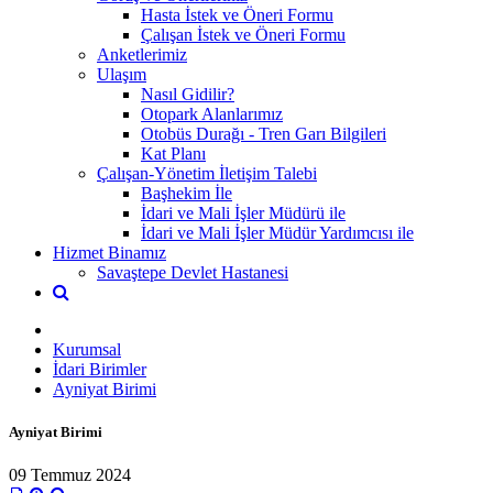
Hasta İstek ve Öneri Formu
Çalışan İstek ve Öneri Formu
Anketlerimiz
Ulaşım
Nasıl Gidilir?
Otopark Alanlarımız
Otobüs Durağı - Tren Garı Bilgileri
Kat Planı
Çalışan-Yönetim İletişim Talebi
Başhekim İle
İdari ve Mali İşler Müdürü ile
İdari ve Mali İşler Müdür Yardımcısı ile
Hizmet Binamız
Savaştepe Devlet Hastanesi
Kurumsal
İdari Birimler
Ayniyat Birimi
Ayniyat Birimi
09 Temmuz 2024