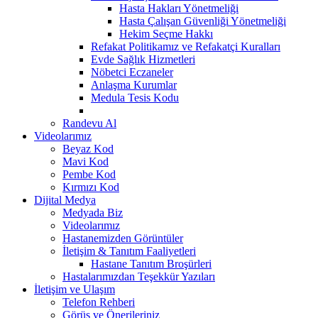
Hasta Hakları Yönetmeliği
Hasta Çalışan Güvenliği Yönetmeliği
Hekim Seçme Hakkı
Refakat Politikamız ve Refakatçi Kuralları
Evde Sağlık Hizmetleri
Nöbetci Eczaneler
Anlaşma Kurumlar
Medula Tesis Kodu
Randevu Al
Videolarımız
Beyaz Kod
Mavi Kod
Pembe Kod
Kırmızı Kod
Dijital Medya
Medyada Biz
Videolarımız
Hastanemizden Görüntüler
İletişim & Tanıtım Faaliyetleri
Hastane Tanıtım Broşürleri
Hastalarımızdan Teşekkür Yazıları
İletişim ve Ulaşım
Telefon Rehberi
Görüş ve Önerileriniz