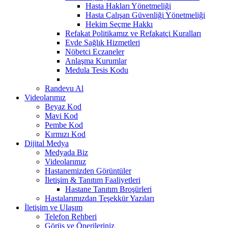
Hasta Hakları Yönetmeliği
Hasta Çalışan Güvenliği Yönetmeliği
Hekim Seçme Hakkı
Refakat Politikamız ve Refakatçi Kuralları
Evde Sağlık Hizmetleri
Nöbetci Eczaneler
Anlaşma Kurumlar
Medula Tesis Kodu
Randevu Al
Videolarımız
Beyaz Kod
Mavi Kod
Pembe Kod
Kırmızı Kod
Dijital Medya
Medyada Biz
Videolarımız
Hastanemizden Görüntüler
İletişim & Tanıtım Faaliyetleri
Hastane Tanıtım Broşürleri
Hastalarımızdan Teşekkür Yazıları
İletişim ve Ulaşım
Telefon Rehberi
Görüş ve Önerileriniz