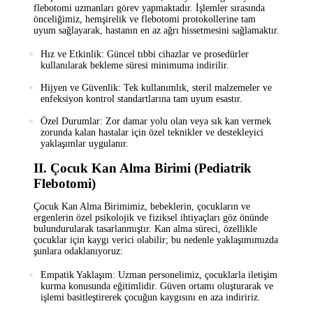
flebotomi uzmanları görev yapmaktadır. İşlemler sırasında
önceliğimiz, hemşirelik ve flebotomi protokollerine tam
uyum sağlayarak, hastanın en az ağrı hissetmesini sağlamaktır.
Hız ve Etkinlik:
Güncel tıbbi cihazlar ve prosedürler
kullanılarak bekleme süresi minimuma indirilir.
Hijyen ve Güvenlik:
Tek kullanımlık, steril malzemeler ve
enfeksiyon kontrol standartlarına tam uyum esastır.
Özel Durumlar:
Zor damar yolu olan veya sık kan vermek
zorunda kalan hastalar için özel teknikler ve destekleyici
yaklaşımlar uygulanır.
II. Çocuk Kan Alma Birimi (Pediatrik
Flebotomi)
Çocuk Kan Alma Birimimiz, bebeklerin, çocukların ve
ergenlerin özel psikolojik ve fiziksel ihtiyaçları göz önünde
bulundurularak tasarlanmıştır. Kan alma süreci, özellikle
çocuklar için kaygı verici olabilir; bu nedenle yaklaşımımızda
şunlara odaklanıyoruz:
Empatik Yaklaşım:
Uzman personelimiz, çocuklarla iletişim
kurma konusunda eğitimlidir. Güven ortamı oluşturarak ve
işlemi basitleştirerek çocuğun kaygısını en aza indiririz.