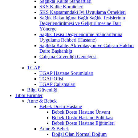
Sağlıkta Kalite Standartları
SKS Kalite Komiteleri
SKS Kapsamındaki İyi Uygulama Örnekleri
Sağlık Bakanlığına Bağlı Sağlık Tesislerinin
Değerlendirilmesi ve Geliştirilmesine Dair
Yönerge
Sağlık Tesisi Değerlendirme Standartlarına
Uygulama Rehberi (Hastane)
Sağlıkta Kalite, Akreditasyon ve Çalışan Hakları
Daire Başkanlığı
Çalışma Güvenliği Genelgesi
TGAP
TGAP Hastane Sorumluları
TGAP Ofisi
TGAP Çalışmaları
Bilgi Güvenliği
Tıbbi Birimler
Anne & Bebek
Bebek Dostu Hastane
Bebek Dostu Hastane Ünvanı
Bebek Dostu Hastane Politikası
Bebek Dostu Hastane Eğitimleri
Anne & Bebek
Doğal Olan Normal Doğum