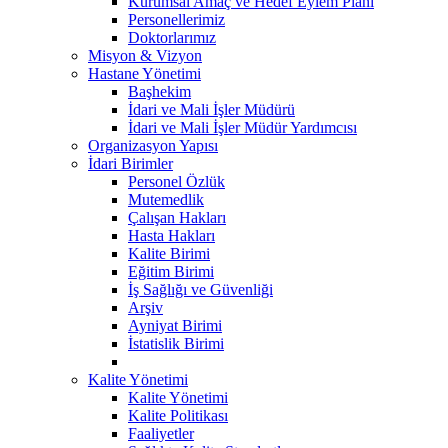
Kurumsal Amaç ve Hedef Eylem Planı
Personellerimiz
Doktorlarımız
Misyon & Vizyon
Hastane Yönetimi
Başhekim
İdari ve Mali İşler Müdürü
İdari ve Mali İşler Müdür Yardımcısı
Organizasyon Yapısı
İdari Birimler
Personel Özlük
Mutemedlik
Çalışan Hakları
Hasta Hakları
Kalite Birimi
Eğitim Birimi
İş Sağlığı ve Güvenliği
Arşiv
Ayniyat Birimi
İstatislik Birimi
Kalite Yönetimi
Kalite Yönetimi
Kalite Politikası
Faaliyetler