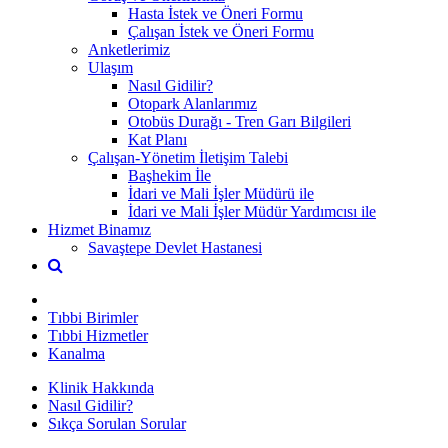
Hasta İstek ve Öneri Formu
Çalışan İstek ve Öneri Formu
Anketlerimiz
Ulaşım
Nasıl Gidilir?
Otopark Alanlarımız
Otobüs Durağı - Tren Garı Bilgileri
Kat Planı
Çalışan-Yönetim İletişim Talebi
Başhekim İle
İdari ve Mali İşler Müdürü ile
İdari ve Mali İşler Müdür Yardımcısı ile
Hizmet Binamız
Savaştepe Devlet Hastanesi
Tıbbi Birimler
Tıbbi Hizmetler
Kanalma
Klinik Hakkında
Nasıl Gidilir?
Sıkça Sorulan Sorular