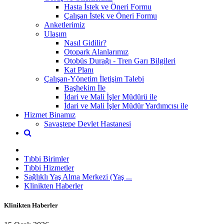
Hasta İstek ve Öneri Formu
Çalışan İstek ve Öneri Formu
Anketlerimiz
Ulaşım
Nasıl Gidilir?
Otopark Alanlarımız
Otobüs Durağı - Tren Garı Bilgileri
Kat Planı
Çalışan-Yönetim İletişim Talebi
Başhekim İle
İdari ve Mali İşler Müdürü ile
İdari ve Mali İşler Müdür Yardımcısı ile
Hizmet Binamız
Savaştepe Devlet Hastanesi
Tıbbi Birimler
Tıbbi Hizmetler
Sağlıklı Yaş Alma Merkezi (Yaş ...
Klinikten Haberler
Klinikten Haberler