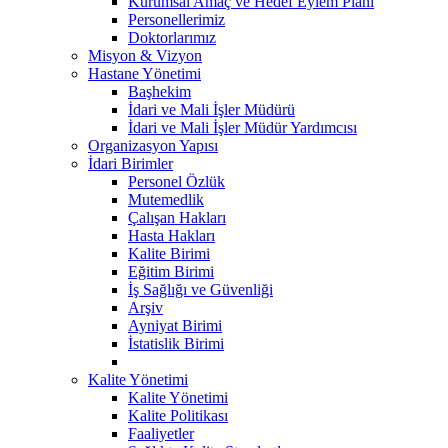
Kurumsal Amaç ve Hedef Eylem Planı
Personellerimiz
Doktorlarımız
Misyon & Vizyon
Hastane Yönetimi
Başhekim
İdari ve Mali İşler Müdürü
İdari ve Mali İşler Müdür Yardımcısı
Organizasyon Yapısı
İdari Birimler
Personel Özlük
Mutemedlik
Çalışan Hakları
Hasta Hakları
Kalite Birimi
Eğitim Birimi
İş Sağlığı ve Güvenliği
Arşiv
Ayniyat Birimi
İstatislik Birimi
Kalite Yönetimi
Kalite Yönetimi
Kalite Politikası
Faaliyetler