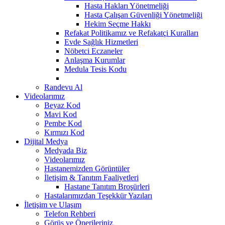
Hasta Hakları Yönetmeliği
Hasta Çalışan Güvenliği Yönetmeliği
Hekim Seçme Hakkı
Refakat Politikamız ve Refakatçi Kuralları
Evde Sağlık Hizmetleri
Nöbetci Eczaneler
Anlaşma Kurumlar
Medula Tesis Kodu
Randevu Al
Videolarımız
Beyaz Kod
Mavi Kod
Pembe Kod
Kırmızı Kod
Dijital Medya
Medyada Biz
Videolarımız
Hastanemizden Görüntüler
İletişim & Tanıtım Faaliyetleri
Hastane Tanıtım Broşürleri
Hastalarımızdan Teşekkür Yazıları
İletişim ve Ulaşım
Telefon Rehberi
Görüş ve Önerileriniz