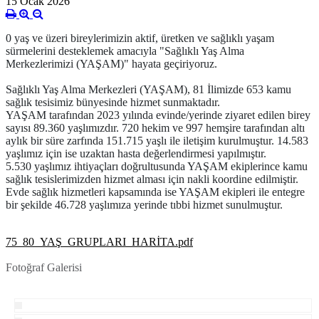
15 Ocak 2026
0 yaş ve üzeri bireylerimizin aktif, üretken ve sağlıklı yaşam
sürmelerini desteklemek amacıyla
"Sağlıklı Yaş Alma
Merkezlerimizi (YAŞAM)"
hayata geçiriyoruz.
Sağlıklı Yaş Alma Merkezleri (YAŞAM), 81 İlimizde 653 kamu
sağlık tesisimiz bünyesinde hizmet sunmaktadır.
YAŞAM tarafından 2023 yılında evinde/yerinde ziyaret edilen birey
sayısı 89.360 yaşlımızdır. 720 hekim ve 997 hemşire tarafından altı
aylık bir süre zarfında 151.715 yaşlı ile iletişim kurulmuştur. 14.583
yaşlımız için ise uzaktan hasta değerlendirmesi yapılmıştır.
5.530 yaşlımız ihtiyaçları doğrultusunda YAŞAM ekiplerince kamu
sağlık tesislerimizden hizmet alması için nakli koordine edilmiştir.
Evde sağlık hizmetleri kapsamında ise YAŞAM ekipleri ile entegre
bir şekilde 46.728 yaşlımıza yerinde tıbbi hizmet sunulmuştur.
75_80_YAŞ_GRUPLARI_HARİTA.pdf
Fotoğraf Galerisi