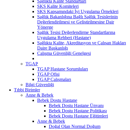
Sağlıkta Kalite Standartları
SKS Kalite Komiteleri
SKS Kapsamındaki İyi Uygulama Örnekleri
Sağlık Bakanlığına Bağlı Sağlık Tesislerinin
Değerlendirilmesi ve Geliştirilmesine Dair
Yönerge
Sağlık Tesisi Değerlendirme Standartlarına
Uygulama Rehberi (Hastane)
Sağlıkta Kalite, Akreditasyon ve Çalışan Hakları
Daire Başkanlığı
Çalışma Güvenliği Genelgesi
TGAP
TGAP Hastane Sorumluları
TGAP Ofisi
TGAP Çalışmaları
Bilgi Güvenliği
Tıbbi Birimler
Anne & Bebek
Bebek Dostu Hastane
Bebek Dostu Hastane Ünvanı
Bebek Dostu Hastane Politikası
Bebek Dostu Hastane Eğitimleri
Anne & Bebek
Doğal Olan Normal Doğum