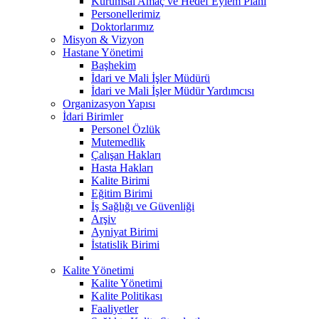
Kurumsal Amaç ve Hedef Eylem Planı
Personellerimiz
Doktorlarımız
Misyon & Vizyon
Hastane Yönetimi
Başhekim
İdari ve Mali İşler Müdürü
İdari ve Mali İşler Müdür Yardımcısı
Organizasyon Yapısı
İdari Birimler
Personel Özlük
Mutemedlik
Çalışan Hakları
Hasta Hakları
Kalite Birimi
Eğitim Birimi
İş Sağlığı ve Güvenliği
Arşiv
Ayniyat Birimi
İstatislik Birimi
Kalite Yönetimi
Kalite Yönetimi
Kalite Politikası
Faaliyetler