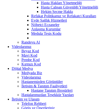
Hasta Hakları Yönetmeliği
Hasta Çalışan Güvenliği Yönetmeliği
Hekim Seçme Hakkı
Refakat Politikamız ve Refakatçi Kuralları
Evde Sağlık Hizmetleri
Nöbetci Eczaneler
Anlaşma Kurumlar
Medula Tesis Kodu
Randevu Al
Videolarımız
Beyaz Kod
Mavi Kod
Pembe Kod
Kırmızı Kod
Dijital Medya
Medyada Biz
Videolarımız
Hastanemizden Görüntüler
İletişim & Tanıtım Faaliyetleri
Hastane Tanıtım Broşürleri
Hastalarımızdan Teşekkür Yazıları
İletişim ve Ulaşım
Telefon Rehberi
Görüş ve Önerileriniz