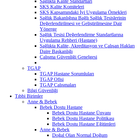
Sağlıkta Kalite Standartları
SKS Kalite Komiteleri
SKS Kapsamındaki İyi Uygulama Örnekleri
Sağlık Bakanlığına Bağlı Sağlık Tesislerinin
Değerlendirilmesi ve Geliştirilmesine Dair
Yönerge
Sağlık Tesisi Değerlendirme Standartlarına
Uygulama Rehberi (Hastane)
Sağlıkta Kalite, Akreditasyon ve Çalışan Hakları
Daire Başkanlığı
Çalışma Güvenliği Genelgesi
TGAP
TGAP Hastane Sorumluları
TGAP Ofisi
TGAP Çalışmaları
Bilgi Güvenliği
Tıbbi Birimler
Anne & Bebek
Bebek Dostu Hastane
Bebek Dostu Hastane Ünvanı
Bebek Dostu Hastane Politikası
Bebek Dostu Hastane Eğitimleri
Anne & Bebek
Doğal Olan Normal Doğum