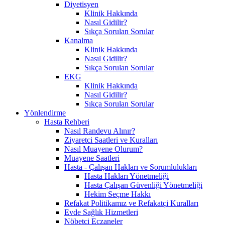
Diyetisyen
Klinik Hakkında
Nasıl Gidilir?
Sıkça Sorulan Sorular
Kanalma
Klinik Hakkında
Nasıl Gidilir?
Sıkça Sorulan Sorular
EKG
Klinik Hakkında
Nasıl Gidilir?
Sıkça Sorulan Sorular
Yönlendirme
Hasta Rehberi
Nasıl Randevu Alınır?
Ziyaretci Saatleri ve Kuralları
Nasıl Muayene Olurum?
Muayene Saatleri
Hasta - Çalışan Hakları ve Sorumlulukları
Hasta Hakları Yönetmeliği
Hasta Çalışan Güvenliği Yönetmeliği
Hekim Seçme Hakkı
Refakat Politikamız ve Refakatçi Kuralları
Evde Sağlık Hizmetleri
Nöbetci Eczaneler