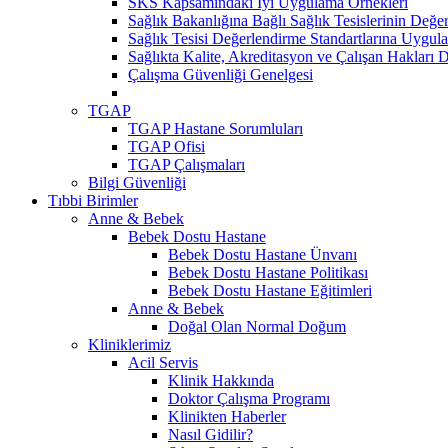
SKS Kapsamındaki İyi Uygulama Örnekleri
Sağlık Bakanlığına Bağlı Sağlık Tesislerinin Değer
Sağlık Tesisi Değerlendirme Standartlarına Uygul
Sağlıkta Kalite, Akreditasyon ve Çalışan Hakları D
Çalışma Güvenliği Genelgesi
TGAP
TGAP Hastane Sorumluları
TGAP Ofisi
TGAP Çalışmaları
Bilgi Güvenliği
Tıbbi Birimler
Anne & Bebek
Bebek Dostu Hastane
Bebek Dostu Hastane Ünvanı
Bebek Dostu Hastane Politikası
Bebek Dostu Hastane Eğitimleri
Anne & Bebek
Doğal Olan Normal Doğum
Kliniklerimiz
Acil Servis
Klinik Hakkında
Doktor Çalışma Programı
Klinikten Haberler
Nasıl Gidilir?