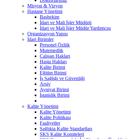
Doktorlarımız
Misyon & Vizyon
Hastane Yönetimi
Başhekim
İdari ve Mali İşler Müdürü
İdari ve Mali İşler Müdür Yardımcısı
Organizasyon Yapısı
İdari Birimler
Personel Özlük
Mutemedlik
Çalışan Hakları
Hasta Hakları
Kalite Birimi
Eğitim Birimi
İş Sağlığı ve Güvenliği
Arşiv
Ayniyat Birimi
İstatislik Birimi
Kalite Yönetimi
Kalite Yönetimi
Kalite Politikası
Faaliyetler
Sağlıkta Kalite Standartları
SKS Kalite Komiteleri