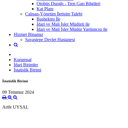
Otobüs Durağı - Tren Garı Bilgileri
Kat Planı
Çalışan-Yönetim İletişim Talebi
Başhekim İle
İdari ve Mali İşler Müdürü ile
İdari ve Mali İşler Müdür Yardımcısı ile
Hizmet Binamız
Savaştepe Devlet Hastanesi
Kurumsal
İdari Birimler
İstatislik Birimi
İstatislik Birimi
09 Temmuz 2024
Arife UYSAL