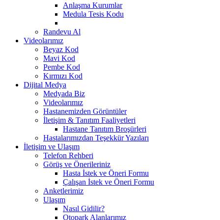
Anlaşma Kurumlar
Medula Tesis Kodu
Randevu Al
Videolarımız
Beyaz Kod
Mavi Kod
Pembe Kod
Kırmızı Kod
Dijital Medya
Medyada Biz
Videolarımız
Hastanemizden Görüntüler
İletişim & Tanıtım Faaliyetleri
Hastane Tanıtım Broşürleri
Hastalarımızdan Teşekkür Yazıları
İletişim ve Ulaşım
Telefon Rehberi
Görüş ve Önerileriniz
Hasta İstek ve Öneri Formu
Çalışan İstek ve Öneri Formu
Anketlerimiz
Ulaşım
Nasıl Gidilir?
Otopark Alanlarımız